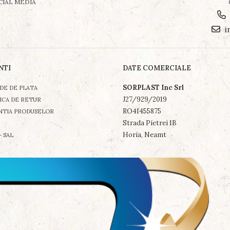
CIAL MEDIA
i
NTI
DATE COMERCIALE
SORPLAST Inc Srl
DE DE PLATA
J27/929/2019
ICA DE RETUR
RO41455875
NTIA PRODUSELOR
Strada Pietrei 1B
Horia, Neamt
- SAL