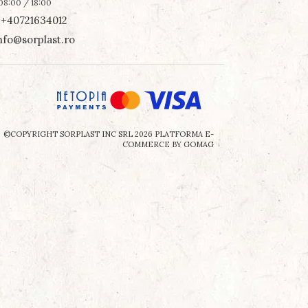
08:00 / 18:00
+40721634012
nfo@sorplast.ro
©COPYRIGHT SORPLAST INC SRL 2026
PLATFORMA E-
COMMERCE BY GOMAG