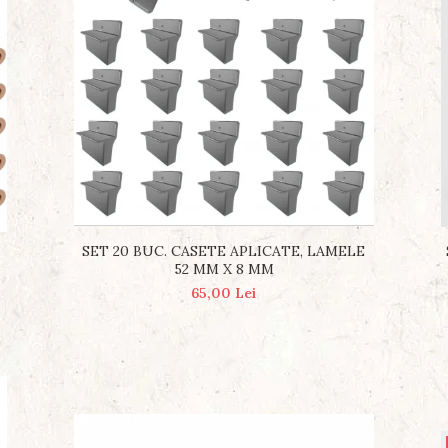
SET 20 BUC. CASETE APLICATE, LAMELE
52 MM X 8 MM
65,00 Lei