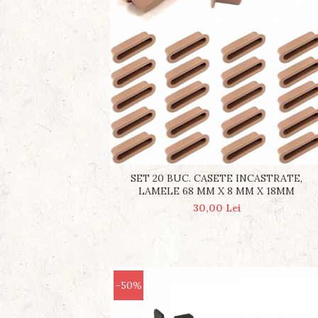
SET 20 BUC. CASETE INCASTRATE,
LAMELE 68 MM X 8 MM X 18MM
30,00 Lei
-50%