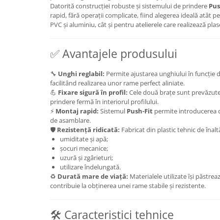
Datorită construcției robuste și sistemului de prindere
Pus
rapid, fără operații complicate, fiind alegerea ideală atât 
PVC și aluminiu, cât și pentru atelierele care realizează pla
✅ Avantajele produsului
🔧
Unghi reglabil:
Permite ajustarea unghiului în funcție d
facilitând realizarea unor rame perfect aliniate.
💪
Fixare sigură în profil:
Cele două brațe sunt prevăzute c
prindere fermă în interiorul profilului.
⚡
Montaj rapid:
Sistemul
Push-Fit
permite introducerea d
de asamblare.
🛡️
Rezistență ridicată:
Fabricat din plastic tehnic de înaltă
umiditate și apă;
șocuri mecanice;
uzură și zgârieturi;
utilizare îndelungată.
♻️
Durată mare de viață:
Materialele utilizate își păstreaz
contribuie la obținerea unei rame stabile și rezistente.
🛠️ Caracteristici tehnice