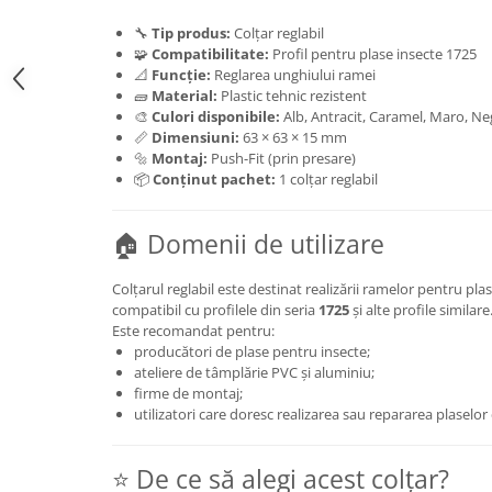
🔧
Tip produs:
Colțar reglabil
🧩
Compatibilitate:
Profil pentru plase insecte 1725
📐
Funcție:
Reglarea unghiului ramei
🧱
Material:
Plastic tehnic rezistent
🎨
Culori disponibile:
Alb, Antracit, Caramel, Maro, Ne
📏
Dimensiuni:
63 × 63 × 15 mm
🔩
Montaj:
Push-Fit (prin presare)
📦
Conținut pachet:
1 colțar reglabil
🏠 Domenii de utilizare
Colțarul reglabil este destinat realizării ramelor pentru pla
compatibil cu profilele din seria
1725
și alte profile similare
Este recomandat pentru:
producători de plase pentru insecte;
ateliere de tâmplărie PVC și aluminiu;
firme de montaj;
utilizatori care doresc realizarea sau repararea plaselor
⭐ De ce să alegi acest colțar?