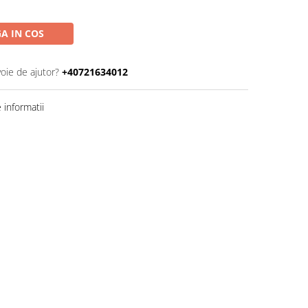
A IN COS
voie de ajutor?
+40721634012
informatii