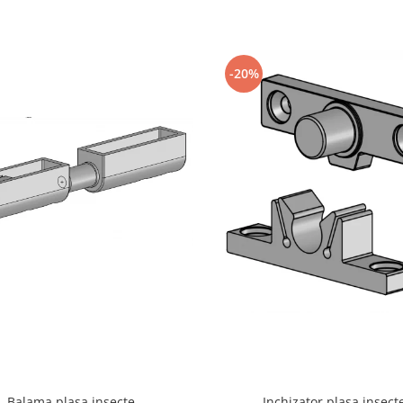
-20%
Inchizator plasa insect
Balama plasa insecte