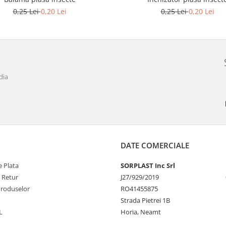
0,25 Lei
0,20 Lei
0,25 Lei
0,20 Lei
dia
DATE COMERCIALE
 Plata
SORPLAST Inc Srl
e Retur
J27/929/2019
Produselor
RO41455875
Strada Pietrei 1B
L
Horia, Neamt