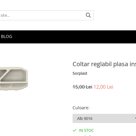
BLOG
Coltar reglabil plasa i
Sorplast
15,00 Lei
12,00 Lei
Culoare
:
IN STOC