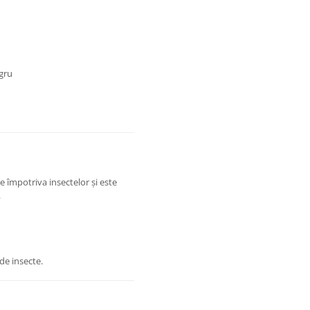
gru
se împotriva insectelor și este
.
 de insecte.