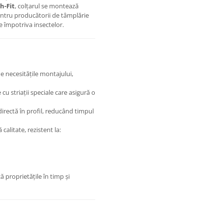
h-Fit
, colțarul se montează
pentru producătorii de tâmplărie
se împotriva insectelor.
e necesitățile montajului,
u striații speciale care asigură o
irectă în profil, reducând timpul
 calitate, rezistent la:
ă proprietățile în timp și