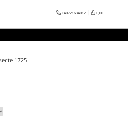
+40721634012
0,00
nsecte 1725