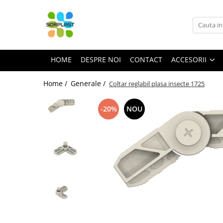
Accesorii
Mobila
HOME
DESPRE NOI
CONTACT
ACCESORII
Somiere
Montaj
Home /
Generale /
Coltar reglabil plasa insecte 1725
Termopane
-20%
NOU
Generale