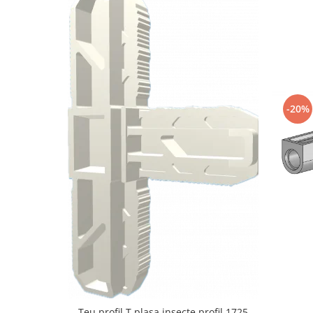
-20%
Teu profil T plasa insecte profil 1725