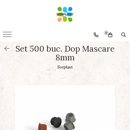
Accesorii
Mobila
0
Somiere
Set 500 buc. Dop Mascare
Montaj
8mm
Termopane
Generale
Sorplast