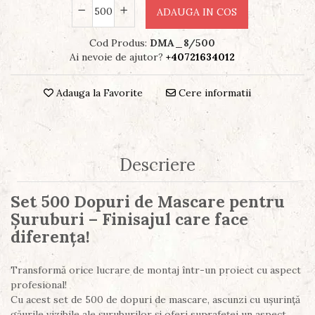
ADAUGA IN COS
Cod Produs:
DMA_8/500
Ai nevoie de ajutor?
+40721634012
Adauga la Favorite
Cere informatii
Descriere
Set 500 Dopuri de Mascare pentru
Șuruburi – Finisajul care face
diferența!
Transformă orice lucrare de montaj într-un proiect cu aspect
profesional!
Cu acest set de 500 de dopuri de mascare, ascunzi cu ușurință
găurile vizibile ale șuruburilor și oferi suprafeței un aspect