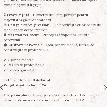
curat, elegant și îngrijit.
🔒
Fixare sigură
– Diametru de 8 mm, perfect pentru
majoritatea găurilor standard.
🎨
Design discret și versatil
– Se potrivește cu orice stil de
mobilier sau decor interior.
🛡️
Material rezistent
– Protejează împotriva uzurii și
coroziunii.
🏠
Utilizare universală
– Ideal pentru mobilă, lucrări de
construcții sau proiecte DIY.
✔️ Ușor de montat
✔️ Rezultate profesionale
✔️ Calitate garantată
Setul conține: 500 de bucăți
Prețul afișat include TVA
Adaugă un plus de finisaj și estetică proiectelor tale – alege
dopurile de mascare care îmbină utilul cu eleganța!