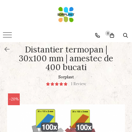
Accesorii
Mobila
0
Somiere
Distantier termopan |
Montaj
30x100 mm | amestec de
Termopane
400 bucati
Generale
Sorplast
1 Review
-20%