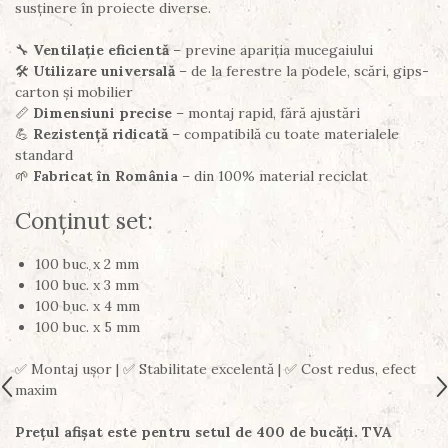
susținere în proiecte diverse.
🔧
Ventilație eficientă
– previne apariția mucegaiului
🛠️
Utilizare universală
– de la ferestre la podele, scări, gips-
carton și mobilier
📏
Dimensiuni precise
– montaj rapid, fără ajustări
💪
Rezistență ridicată
– compatibilă cu toate materialele
standard
🌱
Fabricat în România
– din 100% material reciclat
Conținut set:
100 buc. x 2 mm
100 buc. x 3 mm
100 buc. x 4 mm
100 buc. x 5 mm
✅ Montaj ușor | ✅ Stabilitate excelentă | ✅ Cost redus, efect
maxim
Prețul afișat este pentru setul de 400 de bucăți. TVA