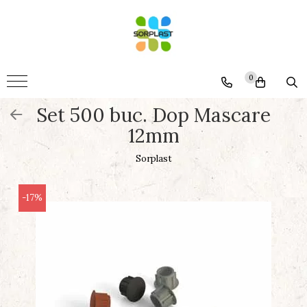
Accesorii
Mobila
0
Somiere
Set 500 buc. Dop Mascare
Montaj
12mm
Termopane
Generale
Sorplast
-17%