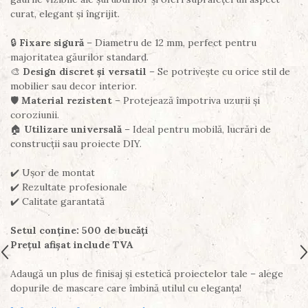
curat, elegant și îngrijit.
🔒
Fixare sigură
– Diametru de 12 mm, perfect pentru
majoritatea găurilor standard.
🎨
Design discret și versatil
– Se potrivește cu orice stil de
mobilier sau decor interior.
🛡️
Material rezistent
– Protejează împotriva uzurii și
coroziunii.
🏠
Utilizare universală
– Ideal pentru mobilă, lucrări de
construcții sau proiecte DIY.
✔️ Ușor de montat
✔️ Rezultate profesionale
✔️ Calitate garantată
Setul conține: 500 de bucăți
Prețul afișat include TVA
Adaugă un plus de finisaj și estetică proiectelor tale – alege
dopurile de mascare care îmbină utilul cu eleganța!