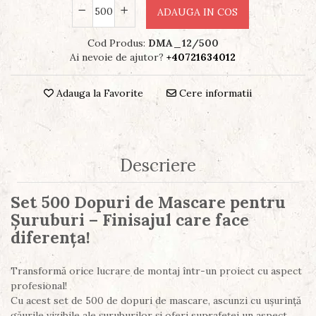
ADAUGA IN COS
Cod Produs:
DMA_12/500
Ai nevoie de ajutor?
+40721634012
Adauga la Favorite
Cere informatii
Descriere
Set 500 Dopuri de Mascare pentru
Șuruburi – Finisajul care face
diferența!
Transformă orice lucrare de montaj într-un proiect cu aspect
profesional!
Cu acest set de 500 de dopuri de mascare, ascunzi cu ușurință
găurile vizibile ale șuruburilor și oferi suprafeței un aspect