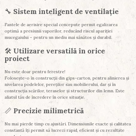
🔧
Sistem inteligent de ventilație
Fantele de aerisire special concepute permit egalizarea
optimă a presiunii vaporilor, reducând riscul apariției
mucegaiului – pentru un mediu mai sănătos și durabil.
🛠️
Utilizare versatilă în orice
proiect
Nu este doar pentru ferestre!
Folosește-o în construcții din gips-carton, pentru alinierea și
nivelarea podelelor, pereților sau mobilierului, dar și în
construcția scărilor, teraselor și structurilor din lemn. Este
aliatul tău de încredere în orice situație.
📏
Precizie milimetrică
Nu mai pierde timp cu ajustări. Dimensiunile exacte și calitatea
constantă îți permit să lucrezi rapid, eficient și cu rezultate