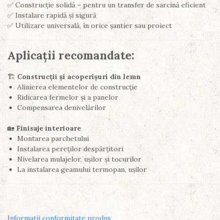
✅ Construcție solidă – pentru un transfer de sarcină eficient
✅ Instalare rapidă și sigură
✅ Utilizare universală, în orice șantier sau proiect
Aplicații recomandate:
🏗️
Construcții și acoperișuri din lemn
Alinierea elementelor de construcție
Ridicarea fermelor și a panelor
Compensarea denivelărilor
🏡
Finisaje interioare
Montarea parchetului
Instalarea pereților despărțitori
Nivelarea mulajelor, ușilor și tocurilor
La instalarea geamului termopan, ușilor
Informatii conformitate produs