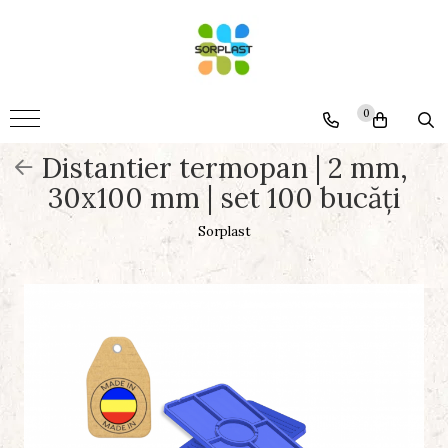
Accesorii
Mobila
0
Somiere
Distantier termopan | 2 mm,
Montaj
30x100 mm | set 100 bucăți
Termopane
Generale
Sorplast