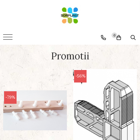
Accesorii
Mobila
0
Somiere
Montaj
Promotii
Termopane
Generale
-56%
-79%