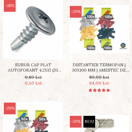
-38%
-20%
SURUB CAP PLAT
DISTANTIER TERMOPAN |
AUTOFORANT 4.2X13 (20
30X100 MM | AMESTEC DE
BUC)
400 BUCATI
0,80 Lei
80,00 Lei
0,50 Lei
64,00 Lei
-20%
-20%
NOU