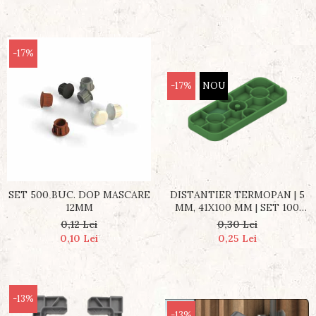
-17%
-17%
NOU
DISTANTIER TERMOPAN | 5
SET 500 BUC. DOP MASCARE
MM, 41X100 MM | SET 100
12MM
BUCĂȚI
0,30 Lei
0,12 Lei
0,25 Lei
0,10 Lei
-13%
-13%