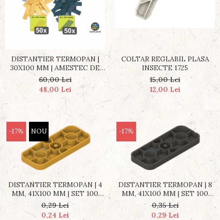
DISTANTIER TERMOPAN |
COLTAR REGLABIL PLASA
30X100 MM | AMESTEC DE
INSECTE 1725
200 BUCATI
60,00 Lei
15,00 Lei
48,00 Lei
12,00 Lei
-17%
NOU
-17%
DISTANTIER TERMOPAN | 4
DISTANTIER TERMOPAN | 8
MM, 41X100 MM | SET 100
MM, 41X100 MM | SET 100
BUCĂȚI
BUCĂȚI
0,29 Lei
0,35 Lei
0,24 Lei
0,29 Lei