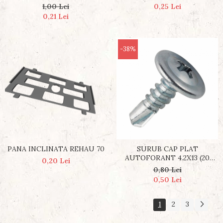
1,00 Lei
0,25 Lei
0,21 Lei
-38%
PANA INCLINATA REHAU 70
SURUB CAP PLAT
AUTOFORANT 4.2X13 (20
0,20 Lei
BUC)
0,80 Lei
0,50 Lei
1
2
3