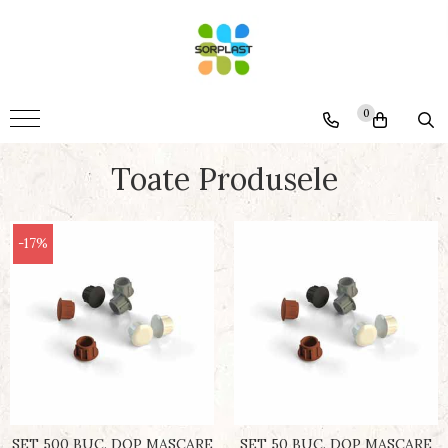
Accesorii
Mobila
0
Somiere
Montaj
Toate Produsele
Termopane
Generale
-17%
SET 500 BUC. DOP MASCARE
SET 50 BUC. DOP MASCARE