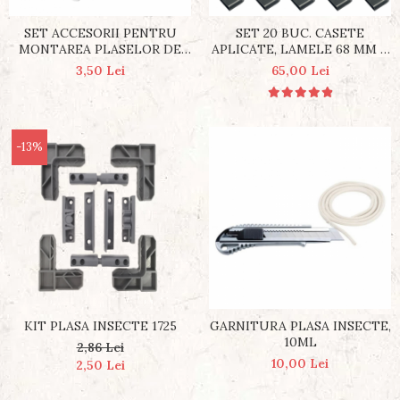
SET ACCESORII PENTRU
SET 20 BUC. CASETE
MONTAREA PLASELOR DE
APLICATE, LAMELE 68 MM X
TANTARI
8 MM
3,50 Lei
65,00 Lei
-13%
KIT PLASA INSECTE 1725
GARNITURA PLASA INSECTE,
10ML
2,86 Lei
10,00 Lei
2,50 Lei