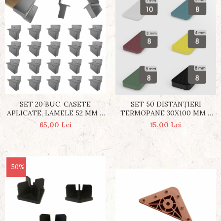
SET 20 BUC. CASETE
SET 50 DISTANȚIERI
APLICATE, LAMELE 52 MM X
TERMOPANE 30X100 MM –
8 MM
GROSIME 1-8 MM, DIVIZIBILI
65,00 Lei
15,00 Lei
-50%