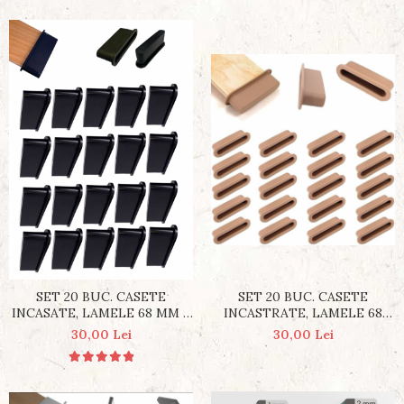
SET 20 BUC. CASETE
SET 20 BUC. CASETE
INCASATE, LAMELE 68 MM X
INCASTRATE, LAMELE 68
8 MM
MM X 8 MM X 18MM
30,00 Lei
30,00 Lei